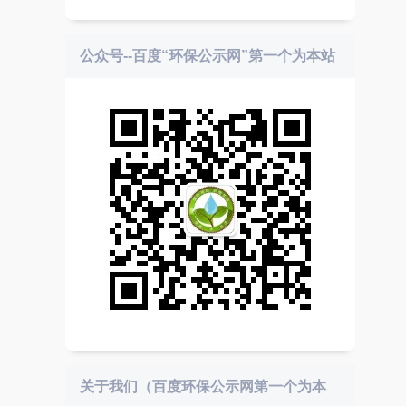
公众号--百度“环保公示网”第一个为本站
关于我们（百度环保公示网第一个为本