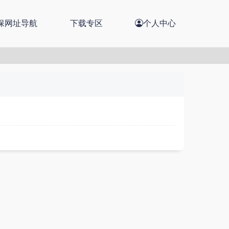
保网址导航
下载专区
个人中心